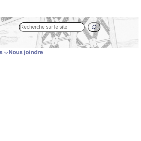
R
e
c
h
s
Nous joindre
e
r
c
h
e
r