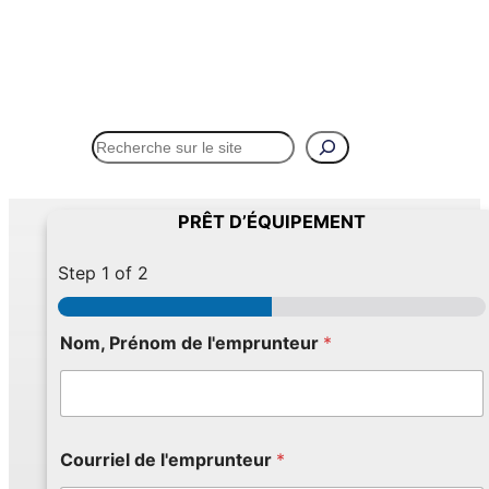
Rechercher
Menu
PRÊT D’ÉQUIPEMENT
Step
1
of 2
C
Nom, Prénom de l'emprunteur
*
o
m
m
e
n
t
Courriel de l'emprunteur
*
a