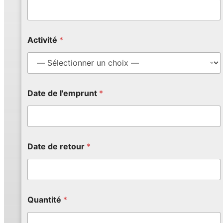
i
r
e
s
Q
Activité
*
u
a
n
t
i
Date de l'emprunt
*
t
é
Q
u
a
n
Date de retour
*
t
i
t
é
Quantité
*