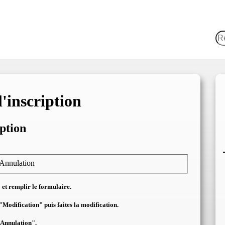
Re
és
Le Club
Espace Membres
Outils pour comité